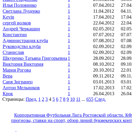
Илья Половинко
1
07.04.2012
27.04
Светлана Луценко
1
11.04.2012
04.11
Kevin
1
17.04.2012
17.04
сергей волков
1
22.04.2012
22.04
Андрей Черкашин
1
02.05.2012
02.05
Константин
1
07.07.2012
07.07
Администрация клуба
1
07.08.2012
07.08
Руководство клуба
1
02.09.2012
02.09
Станислав
1
02.09.2012
02.09
Шкуренко Татьяна Григорьевна
1
28.09.2012
28.09
Виктория Виктория
1
08.10.2012
09.10
Мария Рогова
1
20.10.2012
22.01
Вера
1
09.11.2012
09.11
Саня Зигранец
1
03.01.2013
03.01
Антон Мельников
1
17.02.2013
17.02
Крок
1
26.04.2013
26.04
Страницы:
Пред.
1
2
3
4
5
6
7
8
9
10
11
...
655
След.
Корпоративная Футбольная Лига Ростовской области. КФ
прогнозы, ставки на спорт, обзор линий букмекерских кон