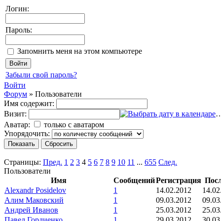
Логин:
Пароль:
Запомнить меня на этом компьютере
Забыли свой пароль?
Войти
Форум
»
Пользователи
Имя содержит:
Визит:
Аватар:
только с аватаром
Упорядочить:
Страницы:
Пред.
1
2
3
4
5
6
7
8
9
10
11
...
655
След.
Пользователи
Имя
Сообщений
Регистрация
Посл
Alexandr Posidelov
1
14.02.2012
14.02
Алим Маковский
1
09.03.2012
09.03
Андрей Иванов
1
25.03.2012
25.03
Павел Гордиенко
1
29.03.2012
30.03