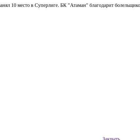
10 место в Суперлиге.
БК "Атаман" благодарит болельщиков за п
Закрыть