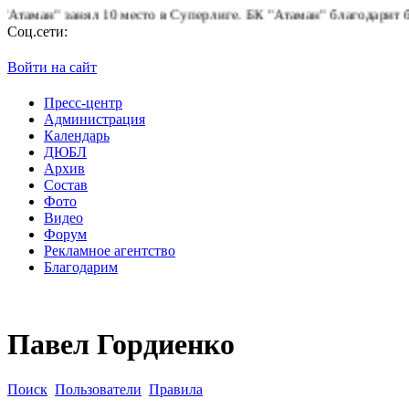
ман" занял 10 место в Суперлиге.
БК "Атаман" благодарит болель
Соц.сети:
Войти на сайт
Пресс-центр
Администрация
Календарь
ДЮБЛ
Архив
Состав
Фото
Видео
Форум
Рекламное агентство
Благодарим
Павел Гордиенко
Поиск
Пользователи
Правила