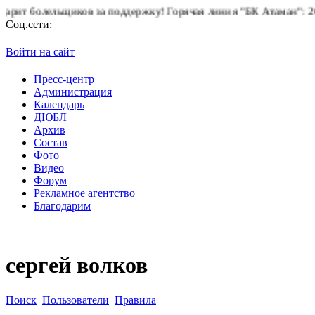
 болельщиков за поддержку!
Горячая линия "БК Атаман":
268-82-
Соц.сети:
Войти на сайт
Пресс-центр
Администрация
Календарь
ДЮБЛ
Архив
Состав
Фото
Видео
Форум
Рекламное агентство
Благодарим
сергей волков
Поиск
Пользователи
Правила