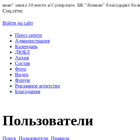
 занял 10 место в Суперлиге.
БК "Атаман" благодарит болельщик
Соц.сети:
Войти на сайт
Пресс-центр
Администрация
Календарь
ДЮБЛ
Архив
Состав
Фото
Видео
Форум
Рекламное агентство
Благодарим
Пользователи
Поиск
Пользователи
Правила