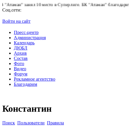
аман" занял 10 место в Суперлиге.
БК "Атаман" благодарит боле
Соц.сети:
Войти на сайт
Пресс-центр
Администрация
Календарь
ДЮБЛ
Архив
Состав
Фото
Видео
Форум
Рекламное агентство
Благодарим
Константин
Поиск
Пользователи
Правила