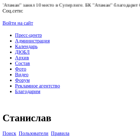
ман" занял 10 место в Суперлиге.
БК "Атаман" благодарит болел
Соц.сети:
Войти на сайт
Пресс-центр
Администрация
Календарь
ДЮБЛ
Архив
Состав
Фото
Видео
Форум
Рекламное агентство
Благодарим
Станислав
Поиск
Пользователи
Правила