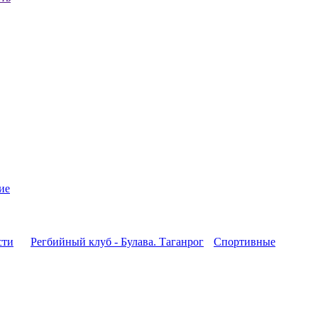
ие
сти
Регбийный клуб - Булава. Таганрог
Спортивные