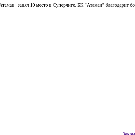
ман" занял 10 место в Суперлиге.
БК "Атаман" благодарит болель
Закры