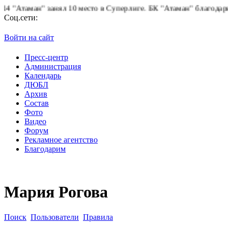
таман" занял 10 место в Суперлиге.
БК "Атаман" благодарит бол
Соц.сети:
Войти на сайт
Пресс-центр
Администрация
Календарь
ДЮБЛ
Архив
Состав
Фото
Видео
Форум
Рекламное агентство
Благодарим
Мария Рогова
Поиск
Пользователи
Правила