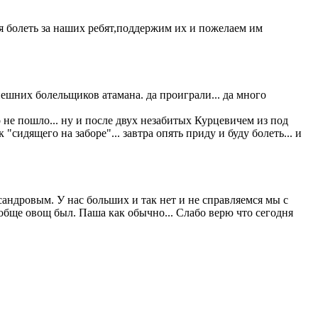
 болеть за наших ребят,поддержим их и пожелаем им
нешних болельщиков атамана. да проиграли... да много
о не пошло... ну и после двух незабитых Курцевичем из под
"сидящего на заборе"... завтра опять приду и буду болеть... и
андровым. У нас больших и так нет и не справляемся мы с
обще овощ был. Паша как обычно... Слабо верю что сегодня