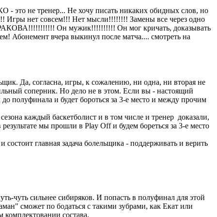
КО - это не тренер... Не хочу писать никаких обидных слов, но
! Игры нет совсем!!! Нет мысли!!!!!!!! Замены все через одно
РАКОВА!!!!!!!!!!! Он мужик!!!!!!!!!! Он мог кричать, доказывать
дем! Абонемент вчера выкинул после матча.... смотреть на
ик. Да, согласна, игры, к сожалению, ни одна, ни вторая не
сильный соперник. Но дело не в этом. Если вы - настоящий
до полуфинала и будет бороться за 3-е место и между прочим
сезона каждый баскетболист и в том числе и тренер доказали,
езультате мы прошли в Play Off и будем бореться за 3-е место
и состоит главная задача болельщика - поддерживать и верить
уть-чуть сильнее сибиряков. И попасть в полуфинал для этой
аман" сможет по бодаться с такими зубрами, как Екат или
ом комплектовании состава.