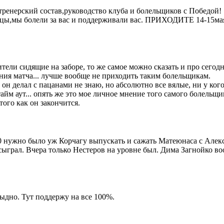
тренерский состав,руководство клуба и болельщиков с Победой!
цы,мы болели за вас и поддерживали вас. ПРИХОДИТЕ 14-15мая
тели сидящие на заборе, то же самое можно сказать и про сегод
чания матча... лучше вообще не приходить таким болельщикам.
 он делал с пацанами не знаю, но абсолютно все вялые, ни у ког
йм аут... опять же это мое личное мнение того самого болельщик 
того как он закончится.
0 нужно было уж Корчагу выпускать и сажать Матеюнаса с Алекс
сыграл. Вчера только Нестеров на уровне был. Дима Загнойко во
тыдно. Тут поддержу на все 100%.