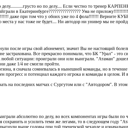
лу...........грусто но по делу.... Если честно то тренер КАРПЕН
грали в Екатеринбурге???????????????? Ума не приложу!!!!!!!!!!!
!!!!!!! даже при том что у обоих уже по 4 фола!!!!!!! Верните КУБ
о места у нас тоже не будет.... Ни автодор ни универ мы не прой
ули после игры свой абонемент, значит Вы не настоящий болельщ
 не застрахована. Все прекрасно понимали, что БК "Урал" - это 
 любой ситуации: проиграли они или выиграли. "Атаман" дошел 
ни даже 1/4 не смогли пройти.
зона, я сначала сомневалась в нынешней команды, но в течение 
н прогресс и потенциал каждого игрока и команды в целом. И в р
ать на последних матчах с Сургутом или с "Автодором". В этом 
ыиграли абсолютно по делу, во всех компонентах игры были по ч
 сохранить и усилить теми же легами, то в следующем году "Ат
к прыгнули выше головы при той тренерской чехарде и изначальн