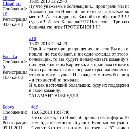
16.05.2013 11:22:48
Шамброт
Ну что уважаемые болельщики... проиграли мы по де
Сообщений:
Атаман прошел Новосиб чисто из-за фарта. Как вый
16
место!!! Александров на Загнойко и обратно!!!!!!!
Регистрация:
судьям!!! А что Карпенко???7 Нет слов.... Третьег
03.05.2013
безвольную игру ПРОТИВНО!!!!!!!
#18
16.05.2013 12:54:29
Юрий, я сразу прощу прощения, но если Вы выкин
пошли, но так бывает, и ни одна команда от этого
Fanatka
болельщик, то вы будете поддерживать команду в
Сообщений:
под руководством Карпенко, а в прошлом сезоне о
8
Если сравнивать самые первые игры нынешнего се
Регистрация:
что они могут лучше. И с каждым матчем был виде
16.05.2013
- и это достойно похвалы.
И я, как настоящий болельщик, буду их поддержив
в свою команду.
"АТАМАН" ВПЕРЕД!!!!
Борух
#19
Сообщений:
16.05.2013 13:17:40
18
Не согласен, что Новосиб прошли из-за фарта. В
Регистрация:
команды несомненный успех. Если костяк удастся
09.11.2011
Сургут. За этот сезон команде твердая "5", ита