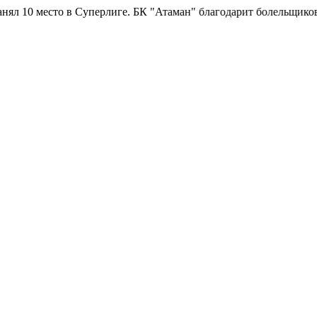
есто в Суперлиге.
БК "Атаман" благодарит болельщиков за подде