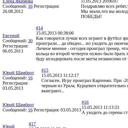
Елена Якимова
11.05.2013 20:06:07
Сообщений:
16
Регистрация:
Поздравляю всех ребят,
26.08.2012
Мы знали,что вы молод
ПОБЕДЫ!
#14
15.05.2013 00:38:06
Евгений
Как говорится лучше всех играют в футбол зри
Сообщений:
30
проиграли... да обидно... но уходить до окон
Регистрация:
Личное мнение - сегодня проиграл тренер, что
06.05.2013
кольца во второй четверти нужно было брать та
буду аплодировать после матча независимо от 
#15
Юрий Шамброт
15.05.2013 11:12:17
Сообщений:
16
Согласен. Игру проиграл Карпенко. При -2
Регистрация:
черным из Урала. Курцевич отвратительно 
03.05.2013
выиграют...
#16
Юрий Шамброт
15.05.2013 11:13:33
Сообщений:
16
Регистрация:
03.05.2013
А уходить до серены с
#17
Юрий