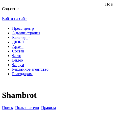
По итога
Соц.сети:
Войти на сайт
Пресс-центр
Администрация
Календарь
ДЮБЛ
Архив
Состав
Фото
Видео
Форум
Рекламное агентство
Благодарим
Shambrot
Поиск
Пользователи
Правила