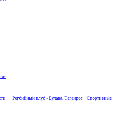
ние
сти
Регбийный клуб - Булава. Таганрог
Спортивные