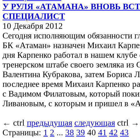
У РУЛЯ «АТАМАНА» ВНОВЬ ВС
СПЕЦИАЛИСТ
10 Декабря 2012
Сегодня исполняющим обязанности гл
БК «Атаман» назначен Михаил Карпен
дня Карпенко работал в нашем клубе 
тренерском штабе своего земляка из 
Валентина Кубракова, затем Бориса Л
последнее время Михаил Карпенко ра
с Вадимом Филатовым, который покин
Ливановым, с которым и пришел в «
←
ctrl
предыдущая
следующая
ctrl
→
Страницы:
1
2
...
38
39
40
41
42
43