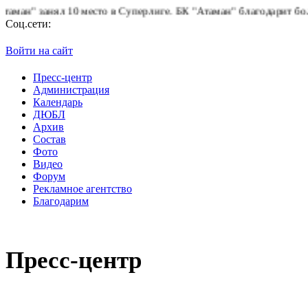
0 место в Суперлиге.
БК "Атаман" благодарит болельщиков за по
Соц.сети:
Войти на сайт
Пресс-центр
Администрация
Календарь
ДЮБЛ
Архив
Состав
Фото
Видео
Форум
Рекламное агентство
Благодарим
Пресс-центр