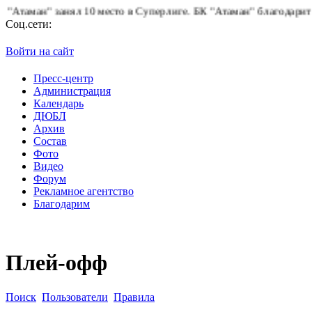
ман" занял 10 место в Суперлиге.
БК "Атаман" благодарит болел
Соц.сети:
Войти на сайт
Пресс-центр
Администрация
Календарь
ДЮБЛ
Архив
Состав
Фото
Видео
Форум
Рекламное агентство
Благодарим
Плей-офф
Поиск
Пользователи
Правила