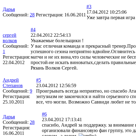
#3
Дарья
17.04.2012 10:25:06
Сообщений:
28
Регистрация:
16.06.2011
Уже завтра первая игра
#4
сергей
22.04.2012 22:54:13
волков
Уважаемые болельщики !
Сообщений:
У вас отличная команда и прекрасный тренер.Прои
1
успешного сезона неприятно вдвойне.Оглянитесь
Регистрация:
матчи и не их вина,что силы человеческие не бе
22.04.2012
простой-не искать виноватых,сделать правильн
Рязань Волков Сергей.
Андрей
#5
Степанов
23.04.2012 12:56:59
Сообщений:
9
Проигрывать всегда неприятно, но спасибо Ата
Регистрация:
энтузиазм не закончился и найти серьезного с
25.10.2011
все, что могли. Возможно Саввиди любит не то
#6
Дарья
23.04.2012 17:13:41
Сообщений:
28
спасибо, Андрей за поддержку. за внимание
Регистрация:
организовали финансовую фан группу, это 
16.06.2011
словом , а делом.