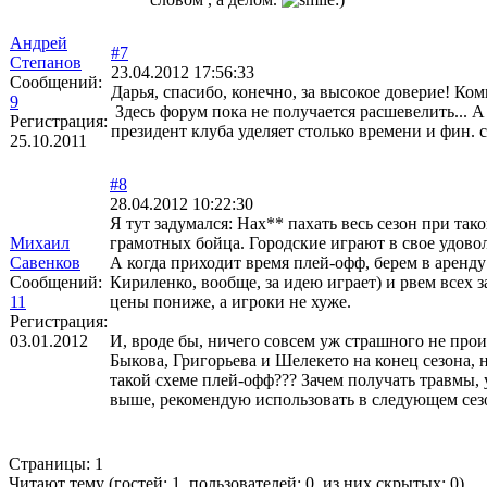
Андрей
#7
Степанов
23.04.2012 17:56:33
Сообщений:
Дарья, спасибо, конечно, за высокое доверие! Ком
9
Здесь форум пока не получается расшевелить... А
Регистрация:
президент клуба уделяет столько времени и фин.
25.10.2011
#8
28.04.2012 10:22:30
Я тут задумался: Нах** пахать весь сезон при так
Михаил
грамотных бойца. Городские играют в свое удоволь
Савенков
А когда приходит время плей-офф, берем в аренду 
Сообщений:
Кириленко, вообще, за идею играет) и рвем всех 
11
цены пониже, а игроки не хуже.
Регистрация:
03.01.2012
И, вроде бы, ничего совсем уж страшного не про
Быкова, Григорьева и Шелекето на конец сезона, н
такой схеме плей-офф??? Зачем получать травмы, 
выше, рекомендую использовать в следующем сезо
Страницы:
1
Читают тему (гостей:
1
, пользователей:
0
, из них скрытых:
0
)