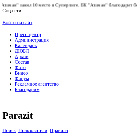
ан" занял 10 место в Суперлиге.
БК "Атаман" благодарит болель
Соц.сети:
Войти на сайт
Пресс-центр
Администрация
Календарь
ДЮБЛ
Архив
Состав
Фото
Видео
Форум
Рекламное агентство
Благодарим
Parazit
Поиск
Пользователи
Правила