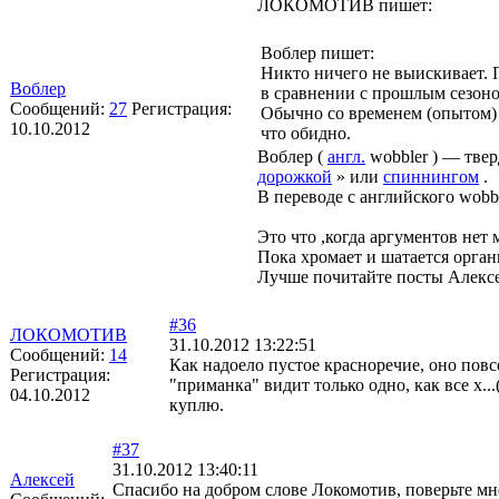
ЛОКОМОТИВ пишет:
Воблер пишет:
Никто ничего не выискивает. 
Воблер
в сравнении с прошлым сезоно
Сообщений:
27
Регистрация:
Обычно со временем (опытом) 
10.10.2012
что обидно.
Воблер (
англ.
wobbler ) — тве
дорожкой
» или
спиннингом
.
В переводе с английского wobbl
Это что ,когда аргументов нет
Пока хромает и шатается орган
Лучше почитайте посты Алексея
#36
ЛОКОМОТИВ
31.10.2012 13:22:51
Сообщений:
14
Как надоело пустое красноречие, оно повсе
Регистрация:
"приманка" видит только одно, как все х..
04.10.2012
куплю.
#37
31.10.2012 13:40:11
Алексей
Спасибо на добром слове Локомотив, поверьте мн