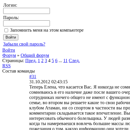
Логин:
Пароль:
Запомнить меня на этом компьютере
Забыли свой пароль?
Войти
Форум
»
Общий форум
Страницы:
Пред.
1
2
3
4
5
6
...
11
След.
RSS
Состав команды
#31
31.10.2012 02:43:15
Теперь Елена, что касается Вас. Я никогда не сомн
сомневаюсь в его наличие даже после вашего оче
сотрудниках ничего общего не имеют с функциони
семье, во втором вы решаете какие то свои рабоч
клубом Атаман, ни со спортом в частности вы про
комментарии складывается такое впечатление. В
интересовать обычного болельщика. У людей разн
когда ты намереваешся вовлечь большие массы лю
пожелания о том, какую информацию они хотели бы 