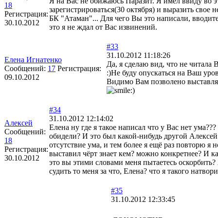
Я на Вас не обижаюсь Паразит. Я имел ввиду во э
18
зарегистрироваться(30 октября) и выразить свое 
Регистрация:
БК "Атаман"... Для чего Вы это написали, вводите
30.10.2012
это я не ждал от Вас извинений.
#33
31.10.2012 11:18:26
Елена Игнатенко
Да, я сделаю вид, что не читала
Сообщений:
17
Регистрация:
:)Не буду опускаться на Ваш уро
09.10.2012
Видимо Вам позволено выставлять
#34
31.10.2012 12:14:02
Алексей
Елена ну где я такое написал что у Вас нет ума??
Сообщений:
обидели? И это был какой-нибудь другой Алексей:
18
отсутствие ума, и тем более я ещё раз повторю я н
Регистрация:
выставил чёрт знает кем? можно конкретнее? И ка
30.10.2012
это вы этими словами меня пытаетесь оскорбить?
судить то меня за что, Елена? что я такого натвор
#35
31.10.2012 12:33:45