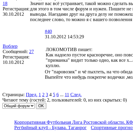
18
Значит вас всё устраивает, такой можно сделать в
Регистрация:
для этого в том числе форум и нужен. Пишите не 
30.10.2012
выводы. Наездами друг на друга делу не поможеш
последнее слово, то можно я с вашего позволения
#40
31.10.2012 14:53:29
Воблер
ЛОКОМОТИВ пишет:
Сообщений:
27
Как надоело пустое красноречие, оно повс
Регистрация:
"приманка" видит только одно, как все х..
10.10.2012
куплю.
От "паровозик" и чё пыхтеть, на что обида
Выпейте что нибудь покрепче водички ,мо
Страницы:
Пред.
1
2
3
4
5
6
...
11
След.
Читают тему (гостей:
2
, пользователей:
0
, из них скрытых:
0
)
Корпоративная Футбольная Лига Ростовской области. КФ
Регбийный клуб - Булава. Таганрог
Спортивные прогноз