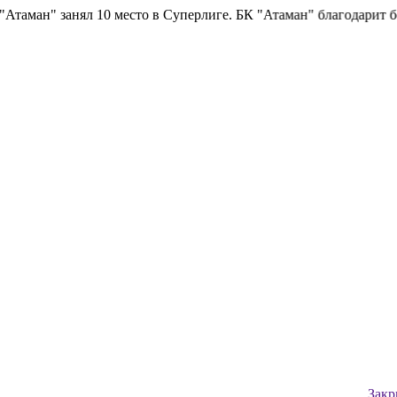
аман" занял 10 место в Суперлиге.
БК "Атаман" благодарит болел
Закр