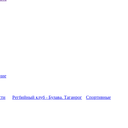
ние
сти
Регбийный клуб - Булава. Таганрог
Спортивные