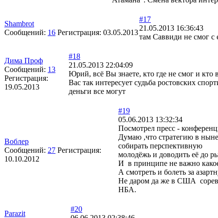
#17
Shambrot
21.05.2013 16:36:43
Сообщений:
16
Регистрация:
03.05.2013
там Саввиди не смог с 
#18
Дима Проф
21.05.2013 22:04:09
Сообщений:
13
Юрий, всё Вы знаете, кто где не смог и кто
Регистрация:
Вас так интересует судьба ростовских спорт
19.05.2013
деньги все могут
#19
05.06.2013 13:32:34
Посмотрел пресс - конференц
Думаю ,что стратегию в ныне
Воблер
собирать перспективную
Сообщений:
27
Регистрация:
молодёжь и доводить её до рын
10.10.2012
И в принципе не важно какое
А смотреть и болеть за азарт
Не даром да же в США сорев
НБА.
#20
Parazit
06.06.2013 02:38:46