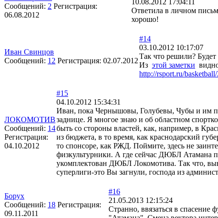
10.08.2012 17:04:11
Сообщений:
2
Регистрация:
Ответила в личном письм
06.08.2012
хорошо!
#14
03.10.2012 10:17:07
Иван Свинцов
Так что решили? Будет 
Сообщений:
12
Регистрация:
02.07.2012
Из
этой заметки
видно,
http://rsport.ru/basketb
#15
04.10.2012 15:34:31
Иван, пока Чернышовы, Голубевы, Чубы и им п
ЛОКОМОТИВ
заднице. Я многое знаю и об областном спортк
Сообщений:
14
быть со стороны властей, как, например, в Кра
Регистрация:
из бюджета, в то время, как краснодарский губе
04.10.2012
то спонсоре, как РЖД. Поймите, здесь не заинт
физкультурники. А где сейчас ДЮБЛ Атамана 
укомплектован ДЮБЛ Локомотива. Так что, выв
суперлиги-это Вы загнули, господа из админист
#16
Борух
21.05.2013 12:15:24
Сообщений:
18
Регистрация:
Странно, ввязаться в спасение
09.11.2011
"Атамана". Смена вектора интер