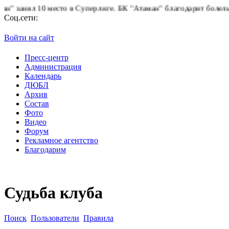
нял 10 место в Суперлиге.
БК "Атаман" благодарит болельщиков 
Соц.сети:
Войти на сайт
Пресс-центр
Администрация
Календарь
ДЮБЛ
Архив
Состав
Фото
Видео
Форум
Рекламное агентство
Благодарим
Судьба клуба
Поиск
Пользователи
Правила