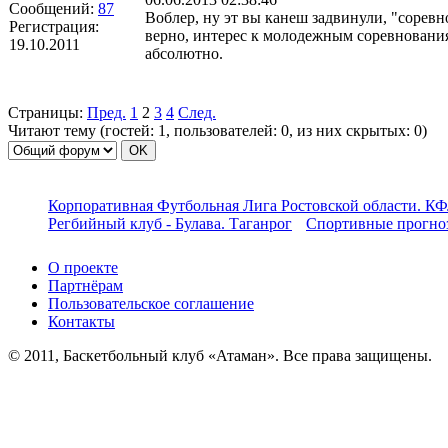
Сообщений:
87
Воблер, ну эт вы канеш задвинули, "сорев
Регистрация:
верно, интерес к молодежным соревнованиям
19.10.2011
абсолютно.
Страницы:
Пред.
1
2
3
4
След.
Читают тему (гостей:
1
, пользователей:
0
, из них скрытых:
0
)
Корпоративная Футбольная Лига Ростовской области. КФ
Регбийный клуб - Булава. Таганрог
Спортивные прогноз
О проекте
Партнёрам
Пользовательское соглашение
Контакты
© 2011, Баскетбольный клуб «Атаман». Все права защищены.