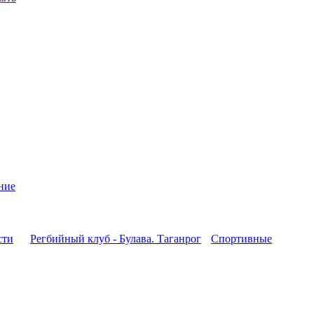
ние
сти
Регбийный клуб - Булава. Таганрог
Спортивные