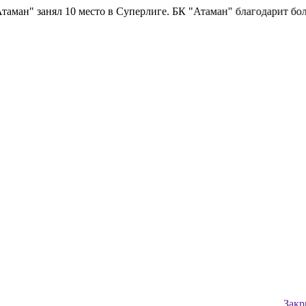
ан" занял 10 место в Суперлиге.
БК "Атаман" благодарит болель
Закр