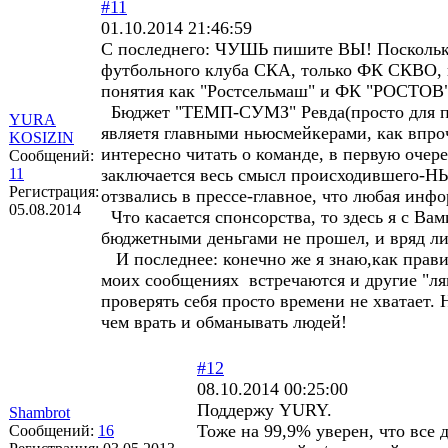
#11
01.10.2014 21:46:59
С последнего: ЧУШЬ пишите ВЫ! Поскольк
футбольного клуба СКА, только ФК СКВО, 
понятия как "Ростсельмаш" и ФК "РОСТОВ"
Бюджет "ТЕМП-СУМЗ" Ревда(просто для при
YURA
являетя главными ньюсмейкерами, как впр
KOSIZIN
интересно читать о команде, в первую очер
Сообщений:
11
заключается весь смысл происходившего-Н
Регистрация:
отзвались в прессе-главное, что любая инф
05.08.2014
Что касается спонсорства, то здесь я с Ва
бюджетными деньгами не прошел, и вряд ли
И последнее: конечно же я знаю,как прав
моих сообщениях встречаются и другие "ляп
проверять себя просто времени не хватает.
чем врать и обманывать людей!
#12
08.10.2014 00:25:00
Поддержу YURY.
Shambrot
Тоже на 99,9% уверен, что все 
Сообщений:
16