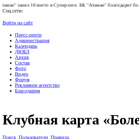
занял 10 место в Суперлиге.
БК "Атаман" благодарит болельщико
Соц.сети:
Войти на сайт
Пресс-центр
Администрация
Календарь
ДЮБЛ
Архив
Состав
Фото
Видео
Форум
Рекламное агентство
Благодарим
Клубная карта «Бол
Поиск
Пользователи
Правила