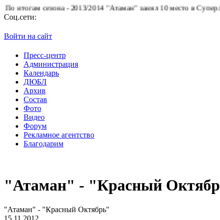
тогам сезона - 2013/2014 "Атаман" занял 10 место в Суперлиге.
Б
Соц.сети:
Войти на сайт
Пресс-центр
Администрация
Календарь
ДЮБЛ
Архив
Состав
Фото
Видео
Форум
Рекламное агентство
Благодарим
"Атаман" - "Красный Октяб
"Атаман" - "Красный Октябрь"
15.11.2012