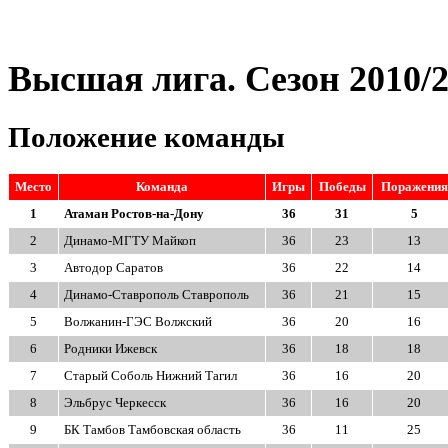
Высшая лига. Сезон 2010/
Положение команды
Место
Команда
Игры
Победы
Поражения
1
Атаман Ростов-на-Дону
36
31
5
2
Динамо-МГТУ Майкоп
36
23
13
3
Автодор Саратов
36
22
14
4
Динамо-Ставрополь Ставрополь
36
21
15
5
Волжанин-ГЭС Волжский
36
20
16
6
Родники Ижевск
36
18
18
7
Старый Соболь Нижний Тагил
36
16
20
8
Эльбрус Черкесск
36
16
20
9
БК Тамбов Тамбовcкая область
36
11
25