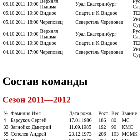
Верхняя
Ру
05.10.2011
19:00
Урал
Екатеринбург
Пышма
Са
05.10.2011
19:30
Видное
Спарта и K
Видное
ТЕ
Ун
05.10.2011
18:00
Череповец
Северсталь
Череповец
Су
Верхняя
Ру
04.10.2011
19:00
Урал
Екатеринбург
Пышма
Са
04.10.2011
19:30
Видное
Спарта и K
Видное
ТЕ
Ун
04.10.2011
17:00
Череповец
Северсталь
Череповец
Су
Состав команды
Сезон 2011—2012
№
Фамилия Имя
Дата рожд.
Рост
Вес
Звание
4
Барсуков Сергей
17.01.1986
186
80
МС
33
Загнойко Дмитрий
11.09.1985
192
90
КМС
55
Сепелев Андрей
23.12.1973
206
103
МСМК