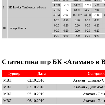
48:89
92:77
53:75
72:64
82:92
9
БК Тамбов Тамбовcкая область
50:86
67:55
68:81
54:71
59:86
60:84
77:65
101:107
64:80
92:85
0:20
0:20
0:20
0:20
0:20
0:20
0:20
0:20
0:20
0:20
10
Липецк Липецк
0:20
0:20
0:20
0:20
0:20
0:20
0:20
0:20
0:20
0:20
Статистика игр БК «Атаман» в 
Турнир
Дата
Соперник
МВЛ
02.10.2010
Атаман - Динамо-С
МВЛ
03.10.2010
Атаман - Динамо-С
МВЛ
05.10.2010
Атаман - Эль
МВЛ
06.10.2010
Атаман - Эль