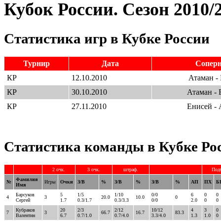
Кубок России. Сезон 2010/
Статистика игр в Кубке России
Турнир
Дата
Сопер
КР
12.10.2010
Атаман - 
КР
30.10.2010
Атаман - 
КР
27.11.2010
Енисей - 
Статистика команды в Кубке Ро
2 очк.
3 очк.
штраф.
Под
Фамилия
№
Игры
Очки
З/В
%
З/В
%
З/В
%
АП
ПХ
Б
Имя
Барсуков
5
1/5
1/10
0/0
6
0
0
4
3
20.0
10.0
0
Сергей
1.7
0.3/1.7
0.3/3.3
0/0
2.0
0
0
Кубраков
20
2/3
2/12
10/12
4
3
0
7
3
66.7
16.7
83.3
Валентин
6.7
0.7/1.0
0.7/4.0
3.3/4.0
1.3
1.0
0