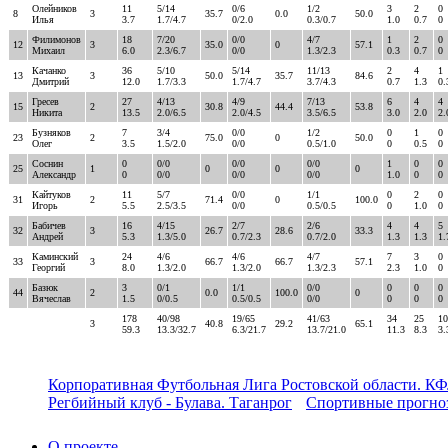
Олейников
11
5/14
0/6
1/2
3
2
0
8
3
35.7
0.0
50.0
Илья
3.7
1.7/4.7
0/2.0
0.3/0.7
1.0
0.7
0
Филимонов
18
7/20
0/0
4/7
1
2
0
12
3
35.0
0
57.1
Михаил
6.0
2.3/6.7
0/0
1.3/2.3
0.3
0.7
0
Качанко
36
5/10
5/14
11/13
2
4
1
13
3
50.0
35.7
84.6
Дмитрий
12.0
1.7/3.3
1.7/4.7
3.7/4.3
0.7
1.3
0.
Гресев
27
4/13
4/9
7/13
6
4
4
15
2
30.8
44.4
53.8
Никита
13.5
2.0/6.5
2.0/4.5
3.5/6.5
3.0
2.0
2.
Бузняков
7
3/4
0/0
1/2
0
1
0
23
2
75.0
0
50.0
Олег
3.5
1.5/2.0
0/0
0.5/1.0
0
0.5
0
Соснин
0
0/0
0/0
0/0
1
0
0
25
1
0
0
0
Александр
0
0/0
0/0
0/0
1.0
0
0
Кайтуков
11
5/7
0/0
1/1
0
2
0
31
2
71.4
0
100.0
Игорь
5.5
2.5/3.5
0/0
0.5/0.5
0
1.0
0
Бабичев
16
4/15
2/7
2/6
4
4
5
32
3
26.7
28.6
33.3
Андрей
5.3
1.3/5.0
0.7/2.3
0.7/2.0
1.3
1.3
1.
Каминский
24
4/6
4/6
4/7
7
3
0
33
3
66.7
66.7
57.1
Георгий
8.0
1.3/2.0
1.3/2.0
1.3/2.3
2.3
1.0
0
Базюк
3
0/1
1/1
0/0
0
0
0
44
2
0.0
100.0
0
Вячеслав
1.5
0/0.5
0.5/0.5
0/0
0
0
0
178
40/98
19/65
41/63
34
25
10
3
40.8
29.2
65.1
59.3
13.3/32.7
6.3/21.7
13.7/21.0
11.3
8.3
3.
Корпоративная Футбольная Лига Ростовской области. КФ
Регбийный клуб - Булава. Таганрог
Спортивные прогноз
О проекте