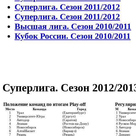
Суперлига. Сезон 2011/2012
Суперлига. Сезон 2011/2012
Высшая лига. Сезон 2010/2011
Кубок России. Сезон 2010/2011
Суперлига. Сезон 2012/201
Положение команд по итогам Play-off
Регулярн
Место
Команда
Город
М
Кома
1
Урал
(Екатеринбург)
1
Университ
2
Университет-Югра
(Сургут)
2
Урал
3
Автодор
(Саратов)
3
Новосибир
4
Атаман
(Ростов-на-Дону)
4
Рускон-Мо
5
Новосибирск
(Новосибирск)
5
Автодор
6
АлтайБаскет
(Барнаул)
6
Атаман
7
Рязань
(Рязань)
7
Динамо