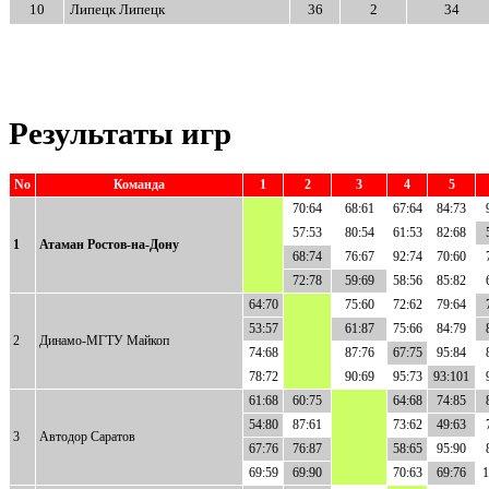
10
Липецк Липецк
36
2
34
Результаты игр
No
Команда
1
2
3
4
5
70:64
68:61
67:64
84:73
57:53
80:54
61:53
82:68
1
Атаман Ростов-на-Дону
68:74
76:67
92:74
70:60
72:78
59:69
58:56
85:82
64:70
75:60
72:62
79:64
53:57
61:87
75:66
84:79
2
Динамо-МГТУ Майкоп
74:68
87:76
67:75
95:84
78:72
90:69
95:73
93:101
61:68
60:75
64:68
74:85
54:80
87:61
73:62
49:63
3
Автодор Саратов
67:76
76:87
58:65
95:90
69:59
69:90
70:63
69:76
1