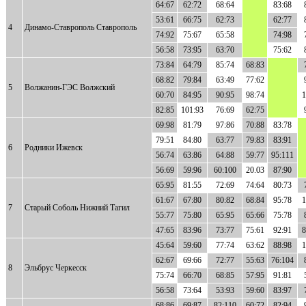
64:67
62:72
68:64
83:68
53:61
66:75
62:73
62:77
4
Динамо-Ставрополь Ставрополь
74:92
75:67
65:58
74:98
56:58
73:95
63:70
75:62
73:84
64:79
85:74
68:83
68:82
79:84
63:49
77:62
5
Волжанин-ГЭС Волжский
60:70
84:95
90:95
98:74
1
82:85
101:93
76:69
62:75
69:98
81:79
97:86
70:88
83:78
79:51
84:80
63:77
79:83
83:91
6
Родники Ижевск
56:74
63:86
64:88
59:77
95:111
56:69
59:96
60:100
20.03
87:90
65:95
81:55
72:69
74:64
80:73
61:67
67:80
80:82
68:84
95:78
1
7
Старый Соболь Нижний Тагил
55:77
75:80
65:95
65:66
75:78
47:65
83:96
73:77
75:61
92:91
8
45:64
59:60
77:74
63:62
88:98
1
62:67
69:66
72:77
55:63
76:104
8
Эльбрус Черкесск
75:74
66:70
68:85
57:95
91:81
56:58
73:64
53:93
59:60
83:97
68:86
69:87
82:110
60:72
82:94