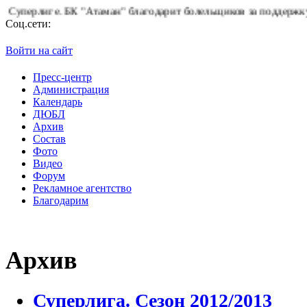
н" благодарит болельщиков за поддержку!
Горячая линия "БК А
Соц.сети:
Войти на сайт
Пресс-центр
Администрация
Календарь
ДЮБЛ
Архив
Состав
Фото
Видео
Форум
Рекламное агентство
Благодарим
Архив
Суперлига. Сезон 2012/2013