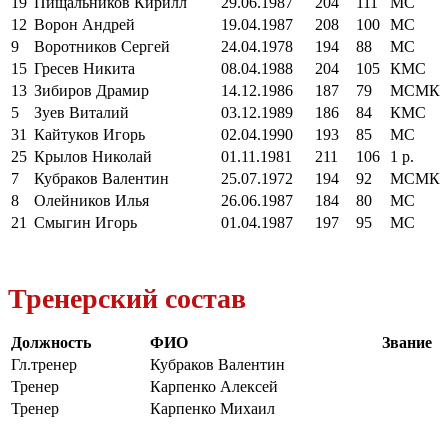
19
Пищальников Кирилл
29.06.1987
204
111
МС
12
Ворон Андрей
19.04.1987
208
100
МС
9
Воротников Сергей
24.04.1978
194
88
МС
15
Гресев Никита
08.04.1988
204
105
КМС
13
Зибиров Драмир
14.12.1986
187
79
МСМК
5
Зуев Виталий
03.12.1989
186
84
КМС
31
Кайтуков Игорь
02.04.1990
193
85
МС
25
Крылов Николай
01.11.1981
211
106
1 р.
7
Кубраков Валентин
25.07.1972
194
92
МСМК
8
Олейников Илья
26.06.1987
184
80
МС
21
Смыгин Игорь
01.04.1987
197
95
МС
Тренерский состав
Должность
ФИО
Звание
Гл.тренер
Кубраков Валентин
Тренер
Карпенко Алексей
Тренер
Карпенко Михаил