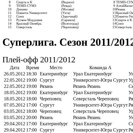
8
Спарта и K
(Видное)
8
ТЕМП-СУ
9
ТЕМП-СУМЗ
(Ревда)
9
АлтайБаске
10
Динамо
(Москва)
10
Рязань
11
Планета-Университет
(Ухта)
11
Красный Ок
12
Союз
(Заречный)
12
Планета-Ун
13
Рускон-Мордовия
(Саранск)
13
Спарта и K
14
Красный Октябрь
(Волгоград)
14
Союз
15
Северсталь
(Череповец)
15
Северсталь
Суперлига. Сезон 2011/201
Плей-офф 2011/2012
Дата
Время
Место
Команда A
26.05.2012
18:30
Екатеринбург
Урал Екатеринбург
У
22.05.2012
19:00
Сургут
Университет-Югра Сургут
У
22.05.2012
19:00
Рязань
Рязань Рязань
С
18.05.2012
19:00
Екатеринбург
Урал Екатеринбург
У
18.05.2012
18:00
Череповец
Северсталь Череповец
Ря
07.05.2012
17:00
Сургут
Университет-Югра Сургут
Ря
03.05.2012
18:00
Череповец
Северсталь Череповец
У
03.05.2012
20:00
Рязань
Рязань Рязань
У
29.04.2012
17:00
Екатеринбург
Урал Екатеринбург
С
29.04.2012
17:00
Сургут
Университет-Югра Сургут
Ря