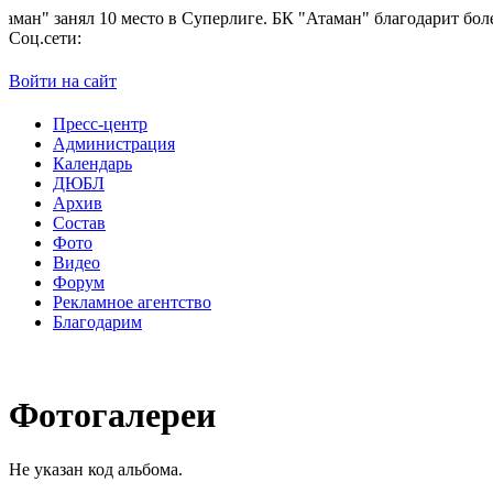
н" занял 10 место в Суперлиге.
БК "Атаман" благодарит болельщ
Соц.сети:
Войти на сайт
Пресс-центр
Администрация
Календарь
ДЮБЛ
Архив
Состав
Фото
Видео
Форум
Рекламное агентство
Благодарим
Фотогалереи
Не указан код альбома.