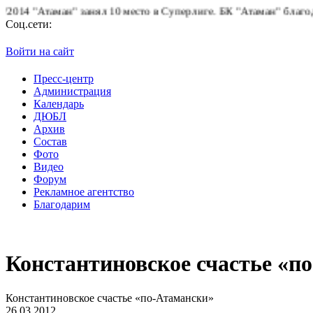
14 "Атаман" занял 10 место в Суперлиге.
БК "Атаман" благодарит
Соц.сети:
Войти на сайт
Пресс-центр
Администрация
Календарь
ДЮБЛ
Архив
Состав
Фото
Видео
Форум
Рекламное агентство
Благодарим
Константиновское счастье «п
Константиновское счастье «по-Атамански»
26.03.2012