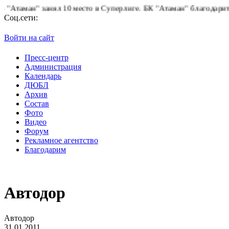
аман" занял 10 место в Суперлиге.
БК "Атаман" благодарит болел
Соц.сети:
Войти на сайт
Пресс-центр
Администрация
Календарь
ДЮБЛ
Архив
Состав
Фото
Видео
Форум
Рекламное агентство
Благодарим
Автодор
Автодор
31.01.2011