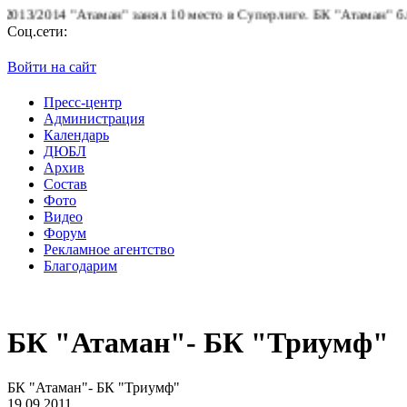
014 "Атаман" занял 10 место в Суперлиге.
БК "Атаман" благодари
Соц.сети:
Войти на сайт
Пресс-центр
Администрация
Календарь
ДЮБЛ
Архив
Состав
Фото
Видео
Форум
Рекламное агентство
Благодарим
БК "Атаман"- БК "Триумф"
БК "Атаман"- БК "Триумф"
19.09.2011