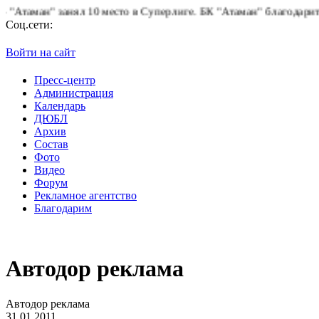
" занял 10 место в Суперлиге.
БК "Атаман" благодарит болельщи
Соц.сети:
Войти на сайт
Пресс-центр
Администрация
Календарь
ДЮБЛ
Архив
Состав
Фото
Видео
Форум
Рекламное агентство
Благодарим
Автодор реклама
Автодор реклама
31.01.2011