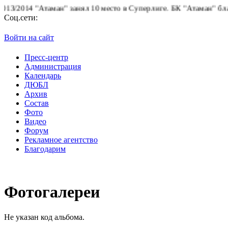
2014 "Атаман" занял 10 место в Суперлиге.
БК "Атаман" благодар
Соц.сети:
Войти на сайт
Пресс-центр
Администрация
Календарь
ДЮБЛ
Архив
Состав
Фото
Видео
Форум
Рекламное агентство
Благодарим
Фотогалереи
Не указан код альбома.