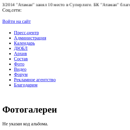
14 "Атаман" занял 10 место в Суперлиге.
БК "Атаман" благодарит
Соц.сети:
Войти на сайт
Пресс-центр
Администрация
Календарь
ДЮБЛ
Архив
Состав
Фото
Видео
Форум
Рекламное агентство
Благодарим
Фотогалереи
Не указан код альбома.