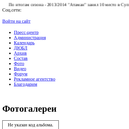
о итогам сезона - 2013/2014 "Атаман" занял 10 место в Суперлиг
Соц.сети:
Войти на сайт
Пресс-центр
Администрация
Календарь
ДЮБЛ
Архив
Состав
Фото
Видео
Форум
Рекламное агентство
Благодарим
Фотогалереи
Не указан код альбома.