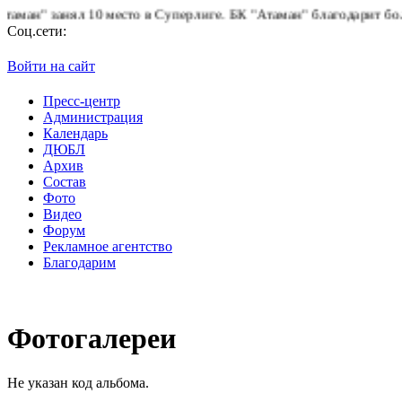
н" занял 10 место в Суперлиге.
БК "Атаман" благодарит болельщ
Соц.сети:
Войти на сайт
Пресс-центр
Администрация
Календарь
ДЮБЛ
Архив
Состав
Фото
Видео
Форум
Рекламное агентство
Благодарим
Фотогалереи
Не указан код альбома.