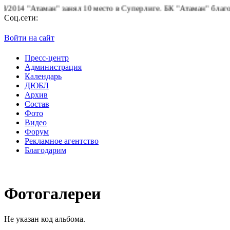
14 "Атаман" занял 10 место в Суперлиге.
БК "Атаман" благодарит
Соц.сети:
Войти на сайт
Пресс-центр
Администрация
Календарь
ДЮБЛ
Архив
Состав
Фото
Видео
Форум
Рекламное агентство
Благодарим
Фотогалереи
Не указан код альбома.