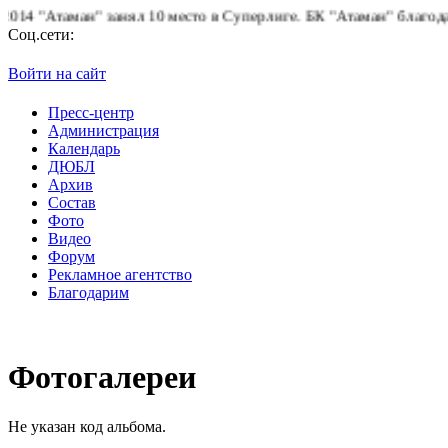
"Атаман" занял 10 место в Суперлиге.
БК "Атаман" благодарит б
Соц.сети:
Войти на сайт
Пресс-центр
Администрация
Календарь
ДЮБЛ
Архив
Состав
Фото
Видео
Форум
Рекламное агентство
Благодарим
Фотогалереи
Не указан код альбома.