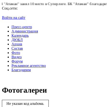
таман" занял 10 место в Суперлиге.
БК "Атаман" благодарит боле
Соц.сети:
Войти на сайт
Пресс-центр
Администрация
Календарь
ДЮБЛ
Архив
Состав
Фото
Видео
Форум
Рекламное агентство
Благодарим
Фотогалереи
Не указан код альбома.