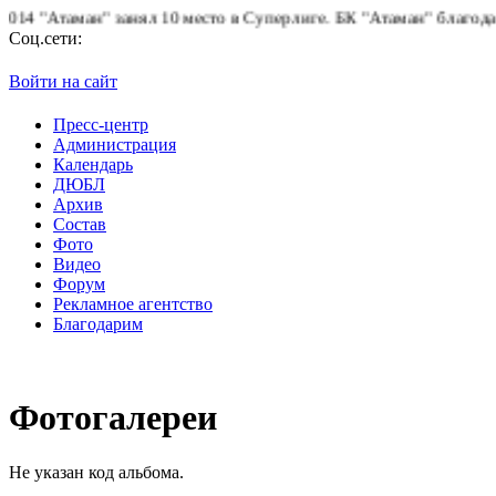
"Атаман" занял 10 место в Суперлиге.
БК "Атаман" благодарит б
Соц.сети:
Войти на сайт
Пресс-центр
Администрация
Календарь
ДЮБЛ
Архив
Состав
Фото
Видео
Форум
Рекламное агентство
Благодарим
Фотогалереи
Не указан код альбома.