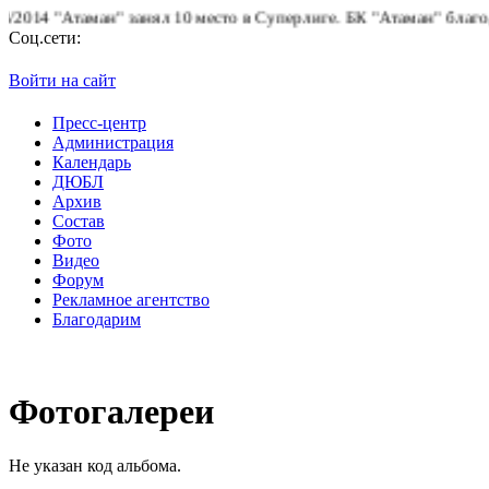
14 "Атаман" занял 10 место в Суперлиге.
БК "Атаман" благодарит
Соц.сети:
Войти на сайт
Пресс-центр
Администрация
Календарь
ДЮБЛ
Архив
Состав
Фото
Видео
Форум
Рекламное агентство
Благодарим
Фотогалереи
Не указан код альбома.