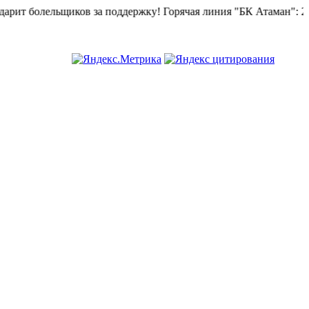
т болельщиков за поддержку!
Горячая линия "БК Атаман":
268-8