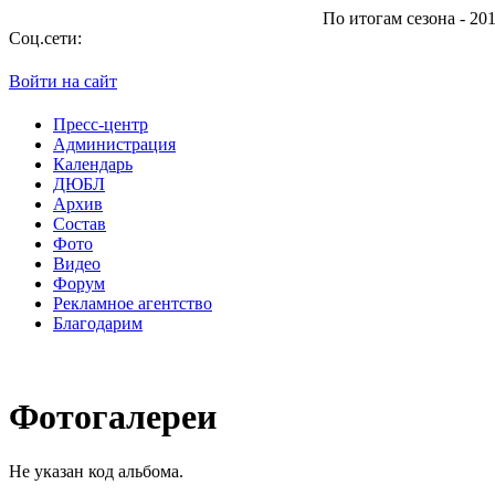
По итогам сезона - 2013/2
Соц.сети:
Войти на сайт
Пресс-центр
Администрация
Календарь
ДЮБЛ
Архив
Состав
Фото
Видео
Форум
Рекламное агентство
Благодарим
Фотогалереи
Не указан код альбома.