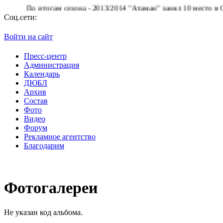
По итогам сезона - 2013/2014 "Атаман" занял 10 место в Супе
Соц.сети:
Войти на сайт
Пресс-центр
Администрация
Календарь
ДЮБЛ
Архив
Состав
Фото
Видео
Форум
Рекламное агентство
Благодарим
Фотогалереи
Не указан код альбома.