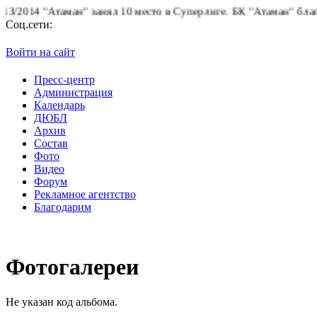
014 "Атаман" занял 10 место в Суперлиге.
БК "Атаман" благодари
Соц.сети:
Войти на сайт
Пресс-центр
Администрация
Календарь
ДЮБЛ
Архив
Состав
Фото
Видео
Форум
Рекламное агентство
Благодарим
Фотогалереи
Не указан код альбома.