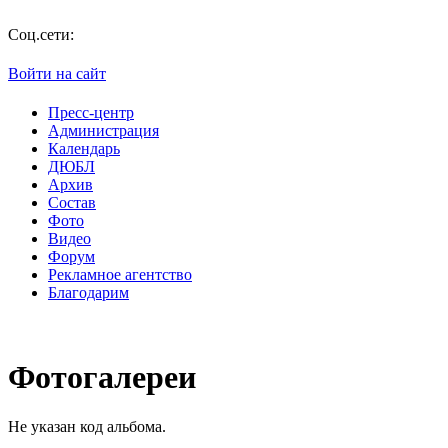
П
Соц.сети:
Войти на сайт
Пресс-центр
Администрация
Календарь
ДЮБЛ
Архив
Состав
Фото
Видео
Форум
Рекламное агентство
Благодарим
Фотогалереи
Не указан код альбома.