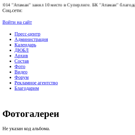
 "Атаман" занял 10 место в Суперлиге.
БК "Атаман" благодарит б
Соц.сети:
Войти на сайт
Пресс-центр
Администрация
Календарь
ДЮБЛ
Архив
Состав
Фото
Видео
Форум
Рекламное агентство
Благодарим
Фотогалереи
Не указан код альбома.