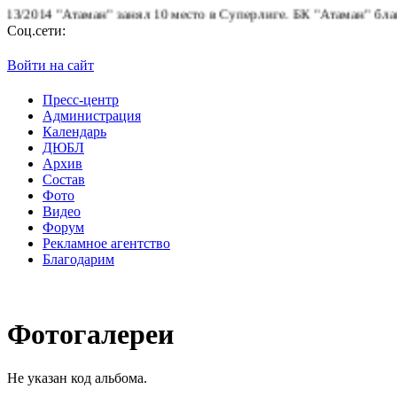
/2014 "Атаман" занял 10 место в Суперлиге.
БК "Атаман" благода
Соц.сети:
Войти на сайт
Пресс-центр
Администрация
Календарь
ДЮБЛ
Архив
Состав
Фото
Видео
Форум
Рекламное агентство
Благодарим
Фотогалереи
Не указан код альбома.