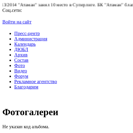
014 "Атаман" занял 10 место в Суперлиге.
БК "Атаман" благодари
Соц.сети:
Войти на сайт
Пресс-центр
Администрация
Календарь
ДЮБЛ
Архив
Состав
Фото
Видео
Форум
Рекламное агентство
Благодарим
Фотогалереи
Не указан код альбома.