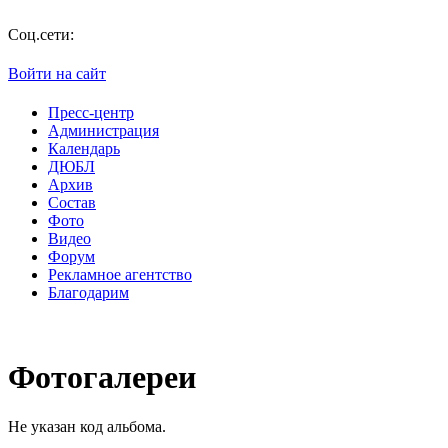
По
Соц.сети:
Войти на сайт
Пресс-центр
Администрация
Календарь
ДЮБЛ
Архив
Состав
Фото
Видео
Форум
Рекламное агентство
Благодарим
Фотогалереи
Не указан код альбома.