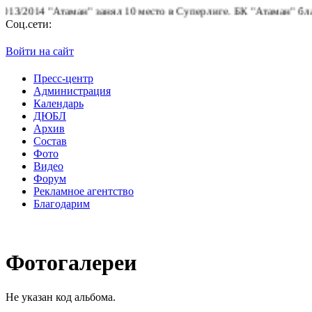
2014 "Атаман" занял 10 место в Суперлиге.
БК "Атаман" благода
Соц.сети:
Войти на сайт
Пресс-центр
Администрация
Календарь
ДЮБЛ
Архив
Состав
Фото
Видео
Форум
Рекламное агентство
Благодарим
Фотогалереи
Не указан код альбома.