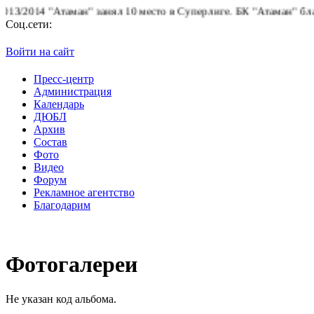
2014 "Атаман" занял 10 место в Суперлиге.
БК "Атаман" благодар
Соц.сети:
Войти на сайт
Пресс-центр
Администрация
Календарь
ДЮБЛ
Архив
Состав
Фото
Видео
Форум
Рекламное агентство
Благодарим
Фотогалереи
Не указан код альбома.