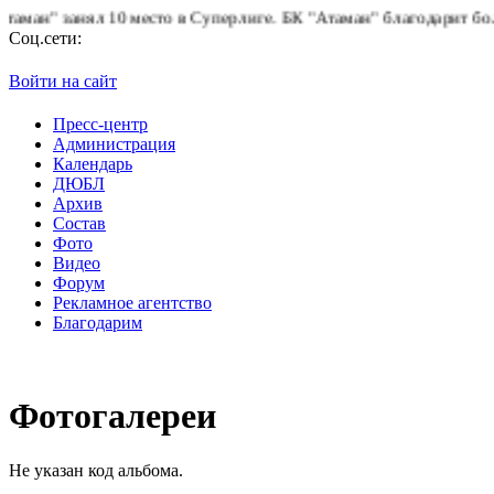
ан" занял 10 место в Суперлиге.
БК "Атаман" благодарит болель
Соц.сети:
Войти на сайт
Пресс-центр
Администрация
Календарь
ДЮБЛ
Архив
Состав
Фото
Видео
Форум
Рекламное агентство
Благодарим
Фотогалереи
Не указан код альбома.