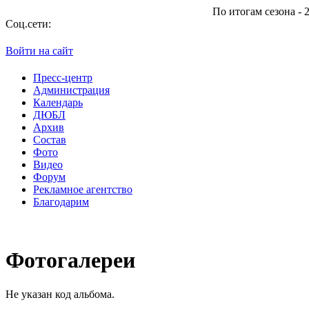
По итогам сезона - 2013
Соц.сети:
Войти на сайт
Пресс-центр
Администрация
Календарь
ДЮБЛ
Архив
Состав
Фото
Видео
Форум
Рекламное агентство
Благодарим
Фотогалереи
Не указан код альбома.