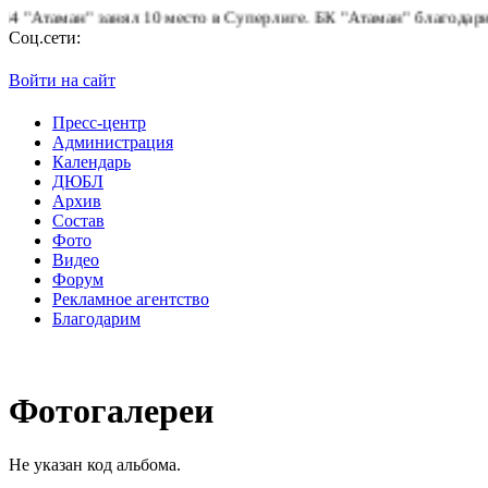
таман" занял 10 место в Суперлиге.
БК "Атаман" благодарит бол
Соц.сети:
Войти на сайт
Пресс-центр
Администрация
Календарь
ДЮБЛ
Архив
Состав
Фото
Видео
Форум
Рекламное агентство
Благодарим
Фотогалереи
Не указан код альбома.