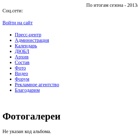
По итогам сезона - 2013/201
Соц.сети:
Войти на сайт
Пресс-центр
Администрация
Календарь
ДЮБЛ
Архив
Состав
Фото
Видео
Форум
Рекламное агентство
Благодарим
Фотогалереи
Не указан код альбома.