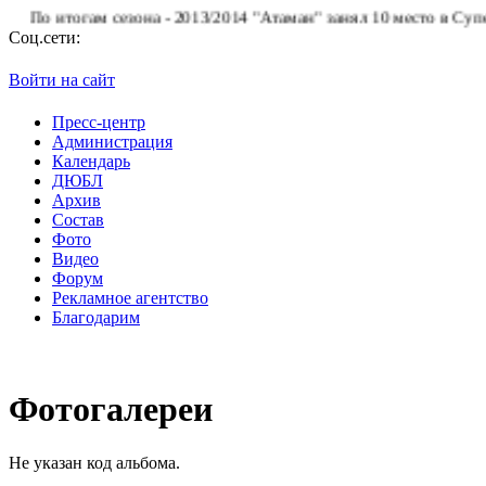
 итогам сезона - 2013/2014 "Атаман" занял 10 место в Суперлиге
Соц.сети:
Войти на сайт
Пресс-центр
Администрация
Календарь
ДЮБЛ
Архив
Состав
Фото
Видео
Форум
Рекламное агентство
Благодарим
Фотогалереи
Не указан код альбома.